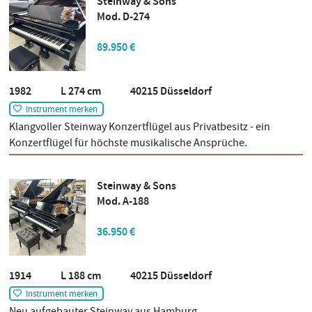
Steinway & Sons
Mod. D-274
89.950 €
1982 L 274 cm 40215 Düsseldorf
Instrument merken
Klangvoller Steinway Konzertflügel aus Privatbesitz - ein
Konzertflügel für höchste musikalische Ansprüche.
Steinway & Sons
Mod. A-188
36.950 €
1914 L 188 cm 40215 Düsseldorf
Instrument merken
Neu aufgebauter Steinway aus Hamburg