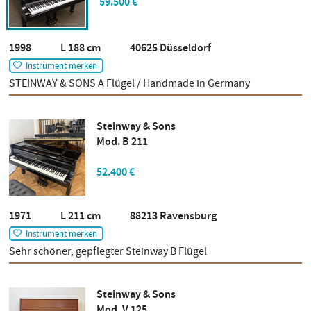
59.500 €
1998 L 188 cm 40625 Düsseldorf
Instrument merken
STEINWAY & SONS A Flügel / Handmade in Germany
Steinway & Sons
Mod. B 211
52.400 €
1971 L 211 cm 88213 Ravensburg
Instrument merken
Sehr schöner, gepflegter Steinway B Flügel
Steinway & Sons
Mod. V 125