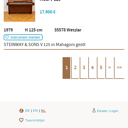
17.900 €
1979 H 125 cm 35578 Wetzlar
Instrument merken
STEINWAY & SONS V 125 in Mahagoni geölt
1
2
3
4
5
>
>>
DE
|
EN
|
NL
Dealer-Login
Toezichtlijst