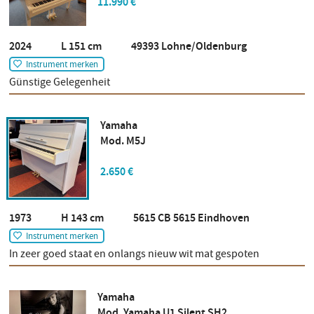
11.990 €
2024 L 151 cm 49393 Lohne/Oldenburg
Instrument merken
Günstige Gelegenheit
Yamaha
Mod. M5J
2.650 €
1973 H 143 cm 5615 CB 5615 Eindhoven
Instrument merken
In zeer goed staat en onlangs nieuw wit mat gespoten
Yamaha
Mod. Yamaha U1 Silent SH2