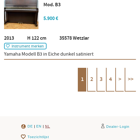
Mod. B3
5.900 €
2013 H 122 cm 35578 Wetzlar
Instrument merken
Yamaha Modell B3 in Eiche dunkel satiniert
1
2
3
4
>
>>
DE
|
EN
|
NL
Dealer-Login
Toezichtlijst