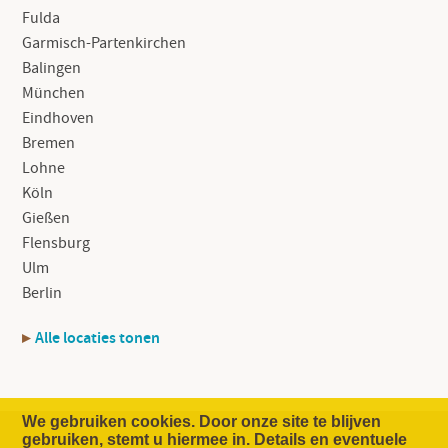
Fulda
Garmisch-Partenkirchen
Balingen
München
Eindhoven
Bremen
Lohne
Köln
Gießen
Flensburg
Ulm
Berlin
Alle locaties tonen
We gebruiken cookies. Door onze site te blijven
gebruiken, stemt u hiermee in. Details en eventuele