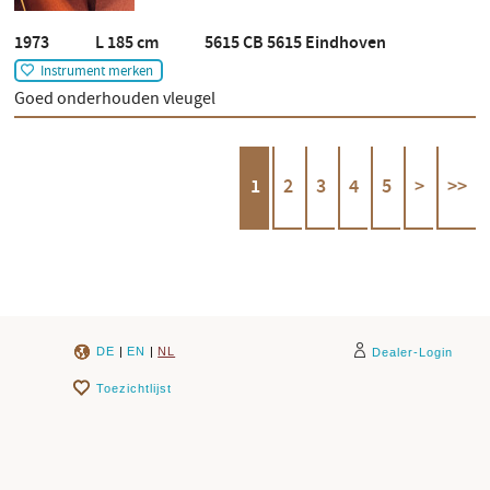
1973 L 185 cm 5615 CB 5615 Eindhoven
Instrument merken
Goed onderhouden vleugel
1
2
3
4
5
>
>>
DE
|
EN
|
NL
Dealer-Login
Toezichtlijst