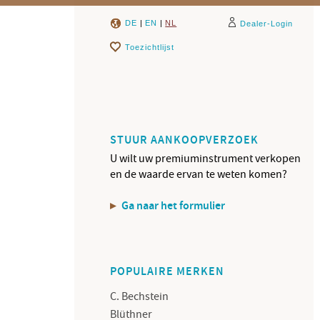
DE
|
EN
|
NL
Dealer-Login
Toezichtlijst
STUUR AANKOOPVERZOEK
U wilt uw premiuminstrument verkopen
en de waarde ervan te weten komen?
Ga naar het formulier
POPULAIRE MERKEN
C. Bechstein
Blüthner