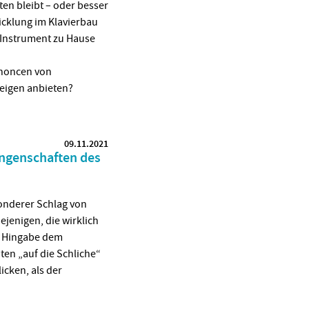
ten bleibt – oder besser
icklung im Klavierbau
 Instrument zu Hause
nnoncen von
zeigen anbieten?
09.11.2021
ungenschaften des
onderer Schlag von
jenigen, die wirklich
it Hingabe dem
en „auf die Schliche“
icken, als der