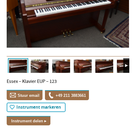
Essex – Klavier EUP – 123
Stuur email
+49 211 3883661
Instrument markeren
Instrument delen