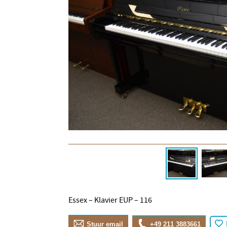
Essex – Klavier EUP – 116
Stuur email
+49 211 3883661