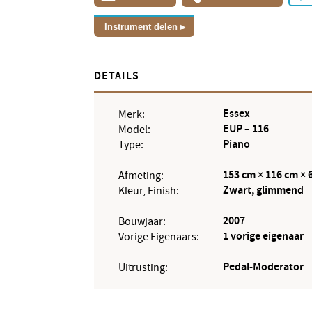
Instrument delen
DETAILS
Essex
Merk:
EUP – 116
Model:
Piano
Type:
153 cm × 116 cm × 
Afmeting:
Zwart, glimmend
Kleur, Finish:
2007
Bouwjaar:
1 vorige eigenaar
Vorige Eigenaars:
Pedal-Moderator
Uitrusting: