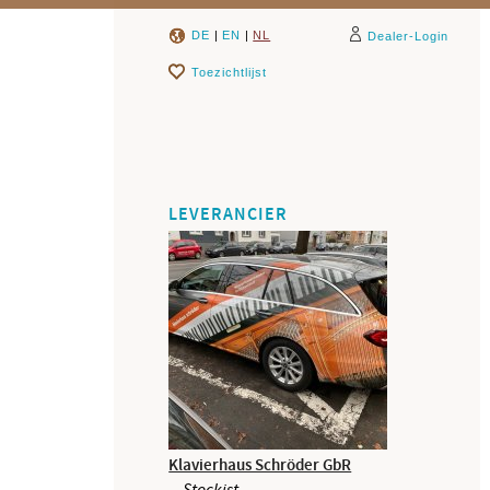
DE
|
EN
|
NL
Dealer-Login
Toezichtlijst
LEVERANCIER
Klavierhaus Schröder GbR
Stockist