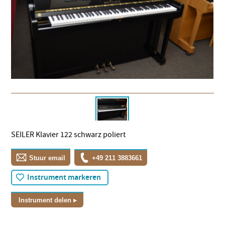
SEILER Klavier 122 schwarz poliert
Stuur email
+49 211 3883661
Instrument markeren
Instrument delen