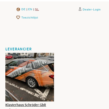
DE
|
EN
|
NL
Dealer-Login
Toezichtlijst
LEVERANCIER
Klavierhaus Schröder GbR