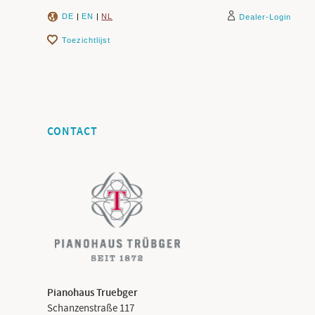
DE
|
EN
|
NL
Dealer-Login
Toezichtlijst
CONTACT
Pianohaus Truebger
Schanzenstraße 117