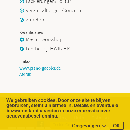
Lackierungen/Politur
Veranstaltungen/Konzerte
Zubehör
Kwalificaties:
Master workshop
Leerbedrijf HWK/IHK
Links:
www.piano-gaebler.de
Afdruk
We gebruiken cookies. Door onze site te blijven
gebruiken, stemt u hiermee in. Details en eventuele
bezwaren kunt u vinden in onze
informatie over
Het Concept
Onderneming
Contact
gegevensbescherming
.
Gegevensbescherming
Hulp
Colofon
Cookie Omgevingen
Omgevingen
OK