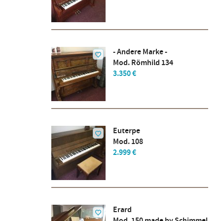
- Andere Marke -
Mod. Römhild 134
3.350 €
Euterpe
Mod. 108
2.999 €
Erard
Mod. 150 made by Schimmel