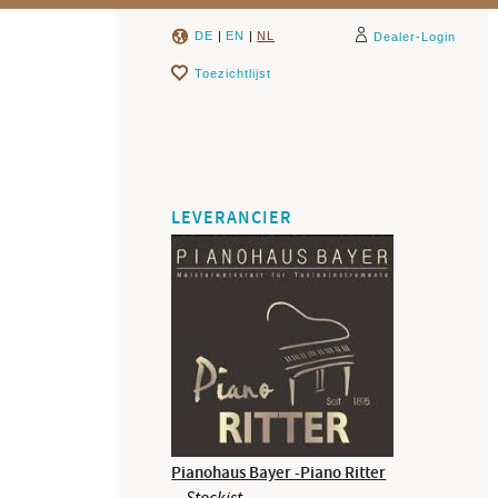
DE
|
EN
|
NL
Dealer-Login
Toezichtlijst
LEVERANCIER
Pianohaus Bayer -Piano Ritter
Stockist