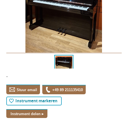
-
Stuur email
+49 89 211135410
Instrument markeren
Instrument delen