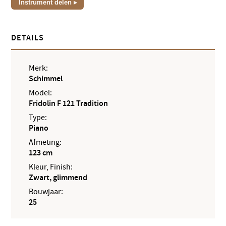
Instrument delen
DETAILS
Merk:
Schimmel
Model:
Fridolin F 121 Tradition
Type:
Piano
Afmeting:
123 cm
Kleur, Finish:
Zwart, glimmend
Bouwjaar:
25