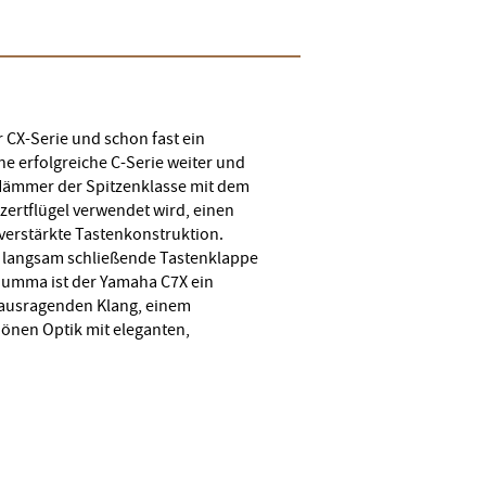
 CX-Serie und schon fast ein
ne erfolgreiche C-Serie weiter und
 Hämmer der Spitzenklasse mit dem
nzertflügel verwendet wird, einen
erstärkte Tastenkonstruktion.
e langsam schließende Tastenklappe
 Summa ist der Yamaha C7X ein
rausragenden Klang, einem
önen Optik mit eleganten,