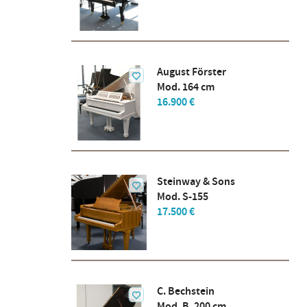
August Förster
Mod. 164 cm
16.900 €
Steinway & Sons
Mod. S-155
17.500 €
C. Bechstein
Mod. B, 200 cm