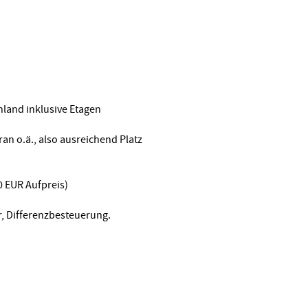
)
hland inklusive Etagen
an o.ä., also ausreichend Platz
0 EUR Aufpreis)
r, Differenzbesteuerung.