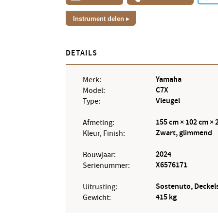
Instrument delen
DETAILS
Yamaha
Merk:
C7X
Model:
Vleugel
Type:
155 cm × 102 cm × 
Afmeting:
Zwart, glimmend
Kleur, Finish:
2024
Bouwjaar:
X6576171
Serienummer:
Sostenuto, Deckel
Uitrusting:
415 kg
Gewicht: