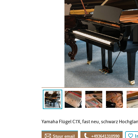
Yamaha Flügel C7X, fast neu, schwarz Hochglan
I
Stuur email
+493641310590