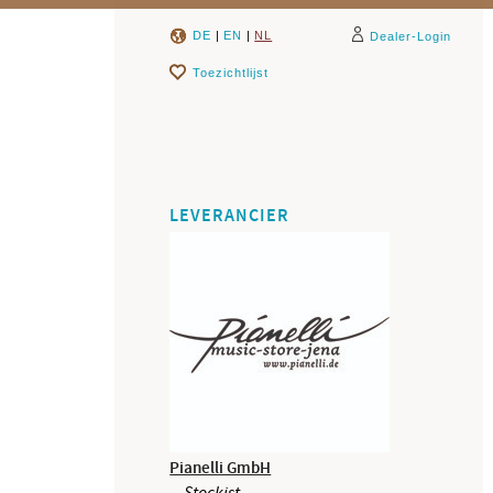
DE
|
EN
|
NL
Dealer-Login
Toezichtlijst
LEVERANCIER
Pianelli GmbH
Stockist