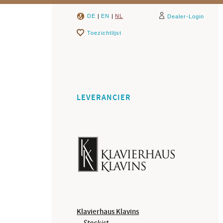
DE
|
EN
|
NL
Dealer-Login
Toezichtlijst
LEVERANCIER
Klavierhaus Klavins
Stockist