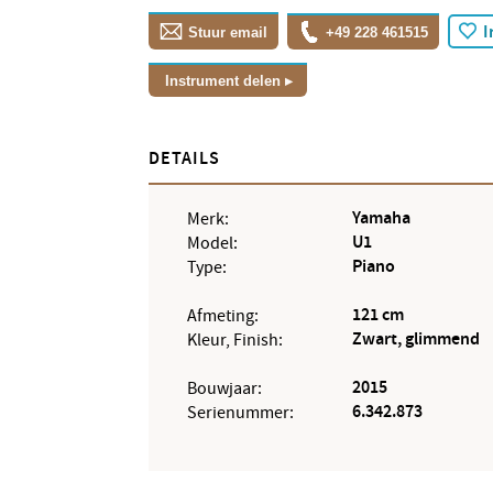
I
Stuur email
+49 228 461515
Instrument delen
DETAILS
Yamaha
Merk:
U1
Model:
Piano
Type:
121 cm
Afmeting:
Zwart, glimmend
Kleur, Finish:
2015
Bouwjaar:
6.342.873
Serienummer: